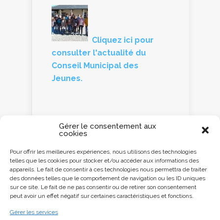
Cliquez ici pour
consulter l'actualité du
Conseil Municipal des
Jeunes.
Gérer le consentement aux
cookies
Panneau d'information
Pour offrir les meilleures expériences, nous utilisons des technologies
telles que les cookies pour stocker et/ou accéder aux informations des
Cliquez ici ou
appareils. Le fait de consentir à ces technologies nous permettra de traiter
scannez le QR code
des données telles que le comportement de navigation ou les ID uniques
avec votre
sur ce site. Le fait de ne pas consentir ou de retirer son consentement
Smartphone pour
peut avoir un effet négatif sur certaines caractéristiques et fonctions.
accéder au panneau
d'information de la
Gérer les services
commune.