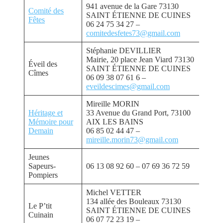
941 avenue de la Gare 73130
Comité des
SAINT ÉTIENNE DE CUINES
Fêtes
06 24 75 34 27 –
comitedesfetes73@gmail.com
Stéphanie DEVILLIER
Mairie, 20 place Jean Viard 73130
Éveil des
SAINT ÉTIENNE DE CUINES
Cîmes
06 09 38 07 61 6 –
eveildescimes@gmail.com
Mireille MORIN
Héritage et
33 Avenue du Grand Port, 73100
Mémoire pour
AIX LES BAINS
Demain
06 85 02 44 47 –
mireille.morin73@gmail.com
Jeunes
Sapeurs-
06 13 08 92 60 – 07 69 36 72 59
Pompiers
Michel VETTER
134 allée des Bouleaux 73130
Le P’tit
SAINT ÉTIENNE DE CUINES
Cuinain
06 07 72 23 19 –