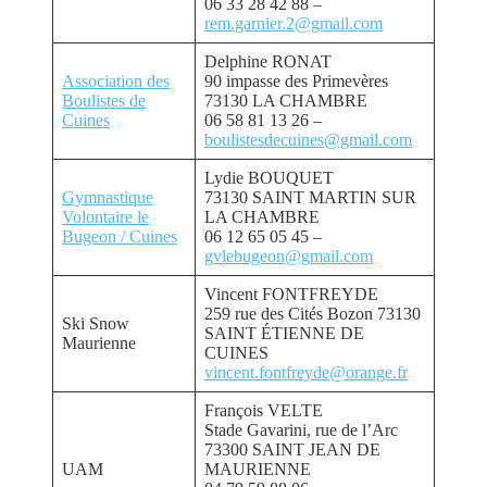
06 33 28 42 88 –
rem.garnier.2@gmail.com
Delphine RONAT
Association des
90 impasse des Primevères
Boulistes de
73130 LA CHAMBRE
Cuines
06 58 81 13 26 –
boulistesdecuines@gmail.com
Lydie BOUQUET
Gymnastique
73130 SAINT MARTIN SUR
Volontaire le
LA CHAMBRE
Bugeon / Cuines
06 12 65 05 45 –
gvlebugeon@gmail.com
Vincent FONTFREYDE
259 rue des Cités Bozon 73130
Ski Snow
SAINT ÉTIENNE DE
Maurienne
CUINES
vincent.fontfreyde@orange.fr
François VELTE
Stade Gavarini, rue de l’Arc
73300 SAINT JEAN DE
UAM
MAURIENNE