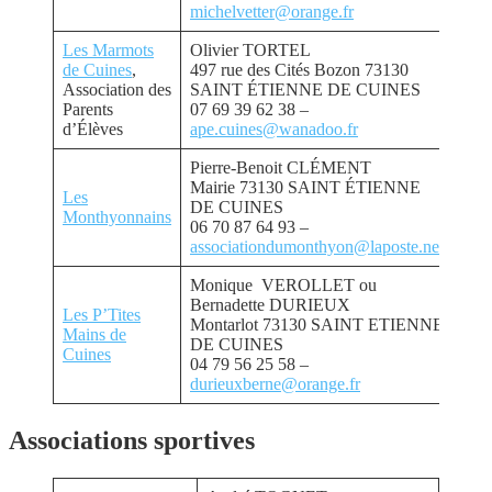
michelvetter@orange.fr
Les Marmots
Olivier TORTEL
de Cuines
,
497 rue des Cités Bozon 73130
Association des
SAINT ÉTIENNE DE CUINES
Parents
07 69 39 62 38 –
d’Élèves
ape.cuines@wanadoo.fr
Pierre-Benoit CLÉMENT
Mairie 73130 SAINT ÉTIENNE
Les
DE CUINES
Monthyonnains
06 70 87 64 93 –
associationdumonthyon@laposte.net
Monique VEROLLET ou
Bernadette DURIEUX
Les P’Tites
Montarlot 73130 SAINT ETIENNE
Mains de
DE CUINES
Cuines
04 79 56 25 58 –
durieuxberne@orange.fr
Associations sportives