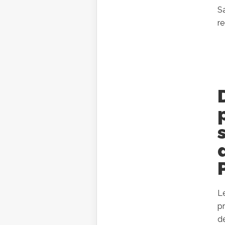
Sa
re
Le
pr
d