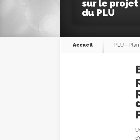
sur le projet
du PLU
Accueil
PLU – Plan
Un
d