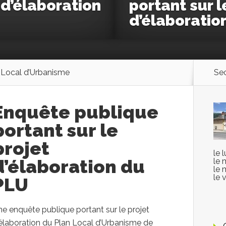
 d’élaboration
portant sur l
d’élaboratio
 Local d’Urbanisme
Sec
Enquête publique
portant sur le
projet
le 
d’élaboration du
le 
le 
le 
PLU
e enquête publique portant sur le projet
’élaboration du Plan Local d’Urbanisme de