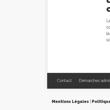
L
co
la
s
Contact
Démarches admin
Mentions Légales
|
Politiqu