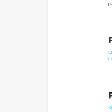
pe
Cl
ré
Cl