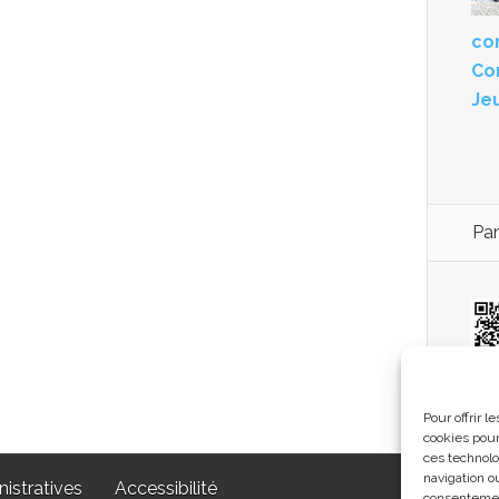
con
Co
Je
Pan
co
Pour offrir 
cookies pour
ces technolo
navigation ou
istratives
Accessibilité
consentement