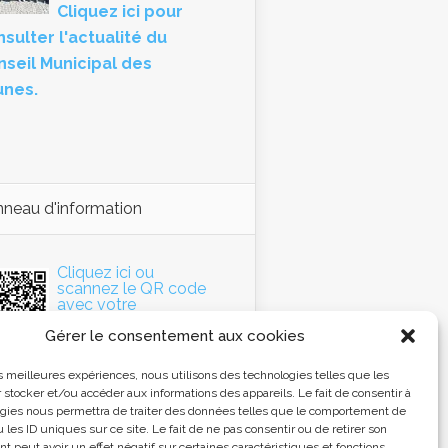
Cliquez ici pour
sulter l'actualité du
nseil Municipal des
unes.
neau d'information
Cliquez ici ou
scannez le QR code
avec votre
Smartphone pour
Gérer le consentement aux cookies
accéder au panneau
d'information de la
mmune.
les meilleures expériences, nous utilisons des technologies telles que les
 stocker et/ou accéder aux informations des appareils. Le fait de consentir à
gies nous permettra de traiter des données telles que le comportement de
 les ID uniques sur ce site. Le fait de ne pas consentir ou de retirer son
 peut avoir un effet négatif sur certaines caractéristiques et fonctions.