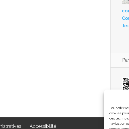
con
Co
Je
Pan
co
Pour offrir 
cookies pour
ces technolo
navigation ou
istratives
Accessibilité
consentement