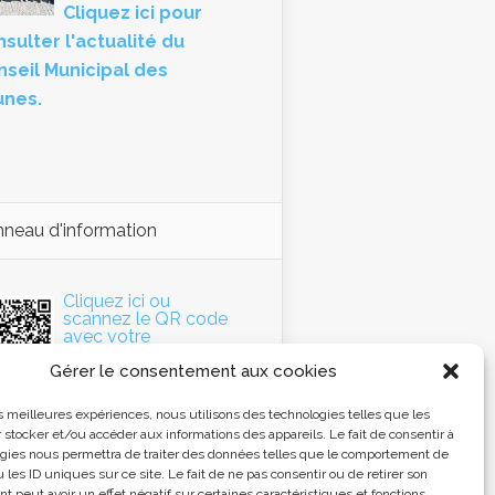
Cliquez ici pour
sulter l'actualité du
nseil Municipal des
unes.
neau d'information
Cliquez ici ou
scannez le QR code
avec votre
Smartphone pour
Gérer le consentement aux cookies
accéder au panneau
d'information de la
mmune.
les meilleures expériences, nous utilisons des technologies telles que les
 stocker et/ou accéder aux informations des appareils. Le fait de consentir à
gies nous permettra de traiter des données telles que le comportement de
 les ID uniques sur ce site. Le fait de ne pas consentir ou de retirer son
 peut avoir un effet négatif sur certaines caractéristiques et fonctions.