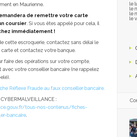
le 
mment en Maurienne.
le 
le 
emandera de remettre votre carte
le 
un coursier
. Si vous êtes appelé pour cela, il
chez immédiatement !
de cette escroquerie, contactez sans délai le
re carte et contactez votre banque.
r faire des opérations sur votre compte,
 avec votre conseiller bancaire (ne rappelez
elé).
fiche Réflexe Fraude au faux conseiller bancaire.
site CYBERMALVEILLANCE :
Con
ce.gouv.fr/tous-nos-contenus/fiches-
ler-bancaire
.