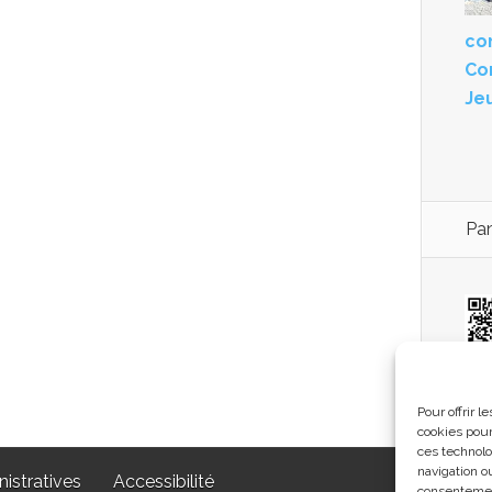
con
Co
Je
Pan
co
Pour offrir 
cookies pour
ces technolo
navigation ou
istratives
Accessibilité
consentement