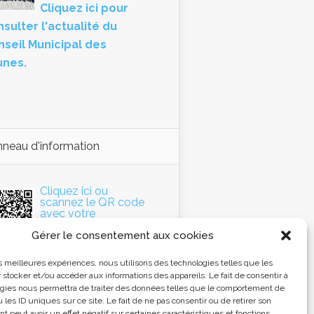
Cliquez ici pour
sulter l'actualité du
nseil Municipal des
unes.
neau d'information
Cliquez ici ou
scannez le QR code
avec votre
Smartphone pour
Gérer le consentement aux cookies
accéder au panneau
d'information de la
mmune.
les meilleures expériences, nous utilisons des technologies telles que les
 stocker et/ou accéder aux informations des appareils. Le fait de consentir à
gies nous permettra de traiter des données telles que le comportement de
 les ID uniques sur ce site. Le fait de ne pas consentir ou de retirer son
 peut avoir un effet négatif sur certaines caractéristiques et fonctions.