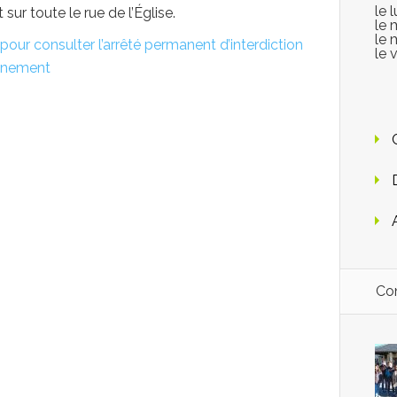
le 
t sur toute le rue de l’Église.
le 
le 
i pour consulter l’arrêté permanent d’interdiction
le 
nnement
Con