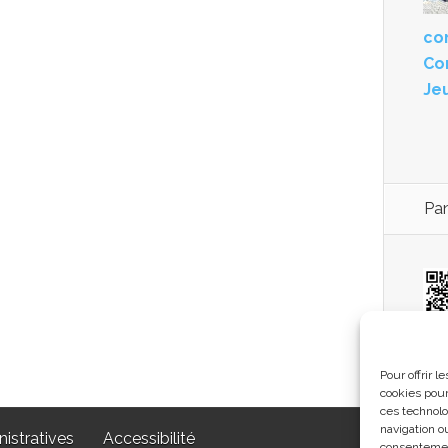
con
Co
Je
Pan
co
Pour offrir 
cookies pour
ces technolo
navigation ou
istratives
Accessibilité
consentement