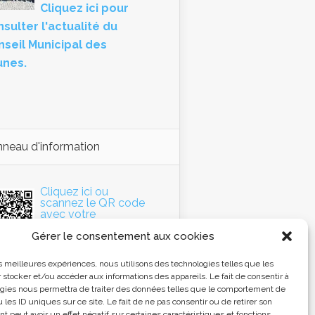
Cliquez ici pour
sulter l'actualité du
nseil Municipal des
unes.
neau d'information
Cliquez ici ou
scannez le QR code
avec votre
Smartphone pour
Gérer le consentement aux cookies
accéder au panneau
d'information de la
mmune.
les meilleures expériences, nous utilisons des technologies telles que les
 stocker et/ou accéder aux informations des appareils. Le fait de consentir à
gies nous permettra de traiter des données telles que le comportement de
 les ID uniques sur ce site. Le fait de ne pas consentir ou de retirer son
 peut avoir un effet négatif sur certaines caractéristiques et fonctions.