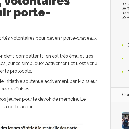
, volontaires
le 
ir porte-
le 
le 
le 
rtés volontaires pour devenir porte-drapeaux
Anciens combattants, en est très ému et très
 les jeunes s’impliquer activement et il est venu
uer le protocole.
belle initiative soutenue activement par Monsieur
nne-de-Cuines.
Con
os jeunes pour le devoir de mémoire. Le
e à cette action :