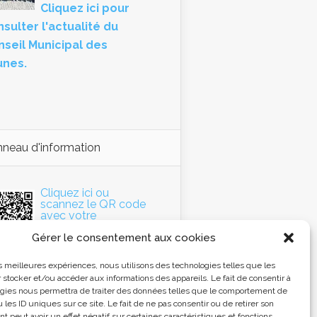
Cliquez ici pour
sulter l'actualité du
nseil Municipal des
unes.
neau d'information
Cliquez ici ou
scannez le QR code
avec votre
Smartphone pour
Gérer le consentement aux cookies
accéder au panneau
d'information de la
mmune.
les meilleures expériences, nous utilisons des technologies telles que les
 stocker et/ou accéder aux informations des appareils. Le fait de consentir à
gies nous permettra de traiter des données telles que le comportement de
 les ID uniques sur ce site. Le fait de ne pas consentir ou de retirer son
 peut avoir un effet négatif sur certaines caractéristiques et fonctions.