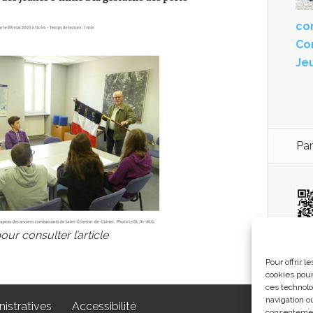
con
Co
Je
Pan
our consulter l’article
co
Pour offrir 
cookies pour
ces technolo
navigation ou
istratives
Accessibilité
consentement