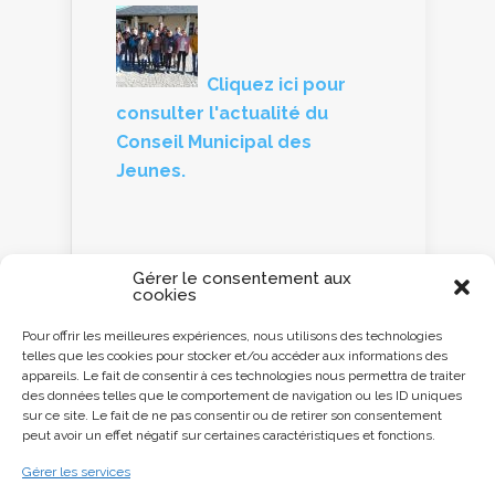
Cliquez ici pour
consulter l'actualité du
Conseil Municipal des
Jeunes.
Gérer le consentement aux
cookies
Panneau d'information
Pour offrir les meilleures expériences, nous utilisons des technologies
telles que les cookies pour stocker et/ou accéder aux informations des
Cliquez ici ou
appareils. Le fait de consentir à ces technologies nous permettra de traiter
scannez le QR code
des données telles que le comportement de navigation ou les ID uniques
avec votre
sur ce site. Le fait de ne pas consentir ou de retirer son consentement
Smartphone pour
peut avoir un effet négatif sur certaines caractéristiques et fonctions.
accéder au panneau
d'information de la
Gérer les services
commune.