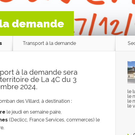
 la demande
s
Transport à la demande
Sec
sport à la demande sera
territoire de La 4C du 3
embre 2024.
le 
le 
lomban des Villard, à destination :
le 
le 
re
le jeudi en semaine paire,
nes
(Declicc, France Services, commerces) le
e.